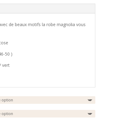
avec de beaux motifs la robe magnolia vous
cose
46-50 )
/ vert