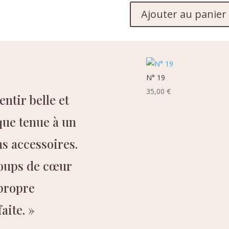
Ajouter au panier
N° 19
35,00
€
ntir belle et
que tenue à un
ns accessoires.
oups de cœur
 propre
aite. »