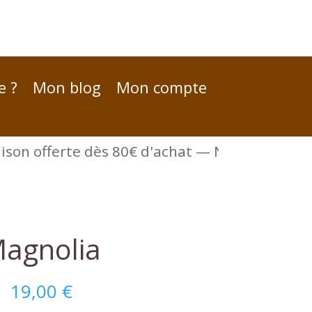
e ?
Mon blog
Mon compte
son offerte dès 80€ d'achat — Nouvelle collecti
agnolia
19,00
€